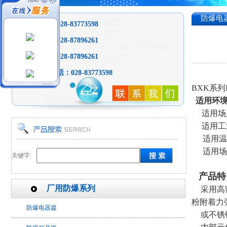
防爆电
销售热线
：028-83773598
销售热线：028-87896261
投诉热线：028-87896261
全天免费电话：
028-83773598
BXK
系列
适用环
适用场
适用工
适用温
适用场所
关键字:
产品特
厂用防爆系列
采用高
粉附着力
防爆电器篇
或不锈