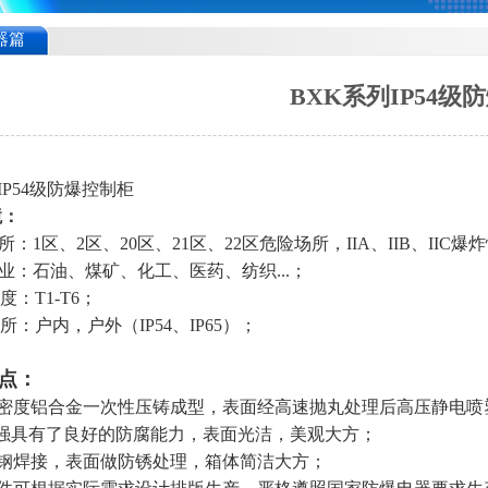
器篇
BXK系列IP54级
IP54
级
防爆控制柜
境：
所：
1
区、
2
区、
20
区、
21
区、22区危险场所，
IIA
、
IIB
、
IIC
业：石油、煤矿、化工、医药、纺织
...
；
度：
T1-T6
；
：户内，户外（IP54、IP65）；
点：
密度铝合金一次性压铸成型，表面经高速抛丸处理后高压静电喷
强具有了良好的防腐能力，表面光洁，美观大方；
钢焊接，表面做防锈处理，箱体简洁大方；